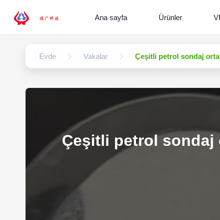
Ana sayfa
Ürünler
V
Evde
Vakalar
Çeşitli petrol sondaj or
Çeşitli petrol sonda