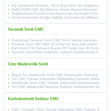
Diş Çürüklerini Önleyen, %0.8 Veya Üzeri Yer Değiştirme Derecesine Sahip Parlak Ürünlü Macun, Diş Bakımı Ve Pürüzsüz Parlak Bitiş Sağlar
Saflık %995 CMC Diş Macunu Yerine Geçme Derecesi 0.8 Suda Tamamen Çözünür Diş Macunu Ve Ağız Bakımı Üretimi İçin Malzeme
Stabilizatörler Pastanın Kalınlaştırıcıları Karmaşık Formülasyon Sistemlerinde En Az 0,8'lik Bir Yer Değiştirme Derecesi
Dental Endüstrisi Ve Ağız Sağlığı Çözümleri Için Bileşen
Seramik Sınıfı CMC
Endüstriyel Seramik Sınıfı CMC Sınıfı Selüloz Karboksimetil Sodyum
Seramik Sınıf CMC Nem % 10'dan Az Veya Eşit Üretim Süreçleri Için % 0'dan Az Sodyum Içeriği Olan Seramik Gövde
Raf Ömrü 3 Yıl Parçacık Boyutu 99 Yüzde Geç 80 Kırmızı Pamuktan Ve Keramik Için Ahşap Hamurundan Yapılan Örgü.
Seramik Üretiminde Kullanılan Sodyum Karboksimetil Selüloz Seramik Sır Bileşiği %99 Geçerli 80 Mesh Parçacık Boyutu
Cmc Madencilik Sınıfı
Beyaz Toz Madencilik Sınıfı CMC Kimyasallar Endüstriyel Yüksek Viskozitesi CMC
Toz CMC Yüksek Viskozluklı Metilselüloz Denizaltı Madencilik Süresince
Madencilik Sınıfı CMC Yüksek Viskozluklu Karboksimetil Selüloz Tozu
Toz CMC Madencilik Derecesi Sodyum Karboksimetil Selüloz Karıştırıcı
Karboksimetil Selüloz CMC
CMC / Yüksek / Orta / Düşük Viskozitesi CMC Fabrika Doğrudan Satışı