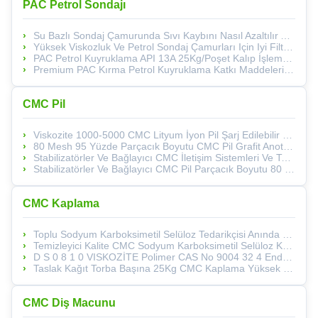
PAC Petrol Sondajı
Su Bazlı Sondaj Çamurunda Sıvı Kaybını Nasıl Azaltılır API 13A Sınıfı Sondaj Sıvıları Için CMC/PAC
Yüksek Viskozluk Ve Petrol Sondaj Çamurları Için Iyi Filtrasyon Hacmi
PAC Petrol Kuyruklama API 13A 25Kg/Poşet Kalıp İşleme Standart Kağıt Torba
Premium PAC Kırma Petrol Kuyruklama Katkı Maddeleri CMC
CMC Pil
Viskozite 1000-5000 CMC Lityum İyon Pil Şarj Edilebilir Pil Taşınabilir Tıbbi Cihazlar Ve Acil Durum Gücü İçin İdeal
80 Mesh 95 Yüzde Parçacık Boyutu CMC Pil Grafit Anot Silikon Karbon Anot Stabilizatörler Bağlayıcı Sunma Performansı
Stabilizatörler Ve Bağlayıcı CMC İletişim Sistemleri Ve Taktik Ekipmanlar İçin Tasarlanmış Şarj Edilebilir Enerji Hücresi Şarj Edilebilir Pil
Stabilizatörler Ve Bağlayıcı CMC Pil Parçacık Boyutu 80 Mesh %95 Endüstriyel Uygulamalar Ve Performans İçin Uygun
CMC Kaplama
Toplu Sodyum Karboksimetil Selüloz Tedarikçisi Anında Dereceli Soğuk Suda Hızlı Çözülür
Temizleyici Kalite CMC Sodyum Karboksimetil Selüloz Karıştırıcı Satılık
D S 0 8 1 0 VISKOZİTE Polimer CAS No 9004 32 4 Endüstriyel Uygulamalar Üretim Süreçleri Için Kimyasal Çözümler
Taslak Kağıt Torba Başına 25Kg CMC Kaplama Yüksek Viskozite Sınıfı Kimyasal Yardımcı Madde Tekstil Kağıt Ve Yapıştırıcı Endüstrileri Için İdeal
CMC Diş Macunu