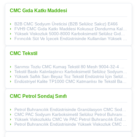
CMC Gıda Katkı Maddesi
B2B CMC Sodyum Üreticisi (B2B Selüloz Sakız) E466
FVH9 CMC Gıda Katkı Maddesi Kokusuz Dondurma Kalınlaştırıcı ≤10,0% Nem
Yüksek Viskozluk 5000-8000 Karboksimetil Selüloz Gıda Derecesi Gıda Endüstrisi Uygulamaları İçin Beyaz To Cream Powder Solution
Fırıncılık Süt Ve İçecek Endüstrisinde Kullanılan Yüksek Viskoziteli 5000-8000 CMC Gıda Katkı Maddesi Beyazdan Krema Tozu Stabilizatörüne
CMC Tekstil
Sarımsı Tozlu CMC Kumaş Tekstil 80 Mesh 9004-32-4 CAS No
Tekstil Baskı Kalınlaştırıcı Karboksimetil Selüloz Sodyum CMC
Yüksek Saflık Sarı Beyaz Toz Tekstil Endüstrisi İçin Selülozun Yerine TP3000
Endüstriyel Kalite TP1000 CMC Katmanlısı Ile Tekstil Baskı Kolaylaştırıldı
CMC Petrol Sondaj Sınıfı
Petrol Buhrancılık Endüstrisinde Granülasyon CMC Sodyum Karboksimetil Selüloz PAC
CMC PAC Sodyum Karboksimetil Selüloz Petrol Buhranı Granülasyonu İçin Mükemmel Seçim
Yüksek Viskozluklu CMC Ve PAC Petrol Buhrancılık Endüstrisi Için Temizlik ≥ 99%
Petrol Buhrancılık Endüstrisinde Yüksek Viskozluk CMC Sodyum Karboksimetil Selüloz PAC