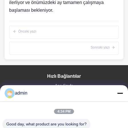
ilerliyor ve önümüzdeki ay tamamen çalışmaya
başlaması bekleniyor.
Önceki yazı
Sonraki yazı
Hızlı Bağlantılar
Ana Sayfa
admin
Ürünler
VR Gösterisi
Hakkımızda
4:34 PM
Fabrika Turu
Kalite Kontrol
Good day, what product are you looking for?