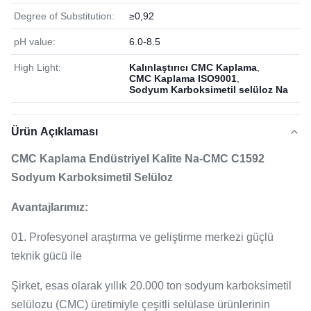
Degree of Substitution:
≥0,92
pH value:
6.0-8.5
High Light:
Kalınlaştırıcı CMC Kaplama
,
CMC Kaplama ISO9001
,
Sodyum Karboksimetil selüloz Na
Ürün Açıklaması
CMC Kaplama Endüstriyel Kalite Na-CMC C1592
Sodyum Karboksimetil Selüloz
Avantajlarımız:
01. Profesyonel araştırma ve geliştirme merkezi güçlü
teknik gücü ile
Şirket, esas olarak yıllık 20.000 ton sodyum karboksimetil
selülozu (CMC) üretimiyle çeşitli selülase ürünlerinin