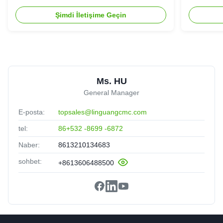
Şimdi İletişime Geçin
Ms. HU
General Manager
E-posta:
topsales@linguangcmc.com
tel:
86+532 -8699 -6872
Naber:
8613210134683
sohbet:
+8613606488500