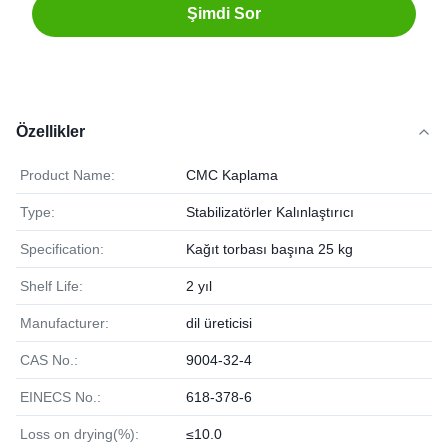
Şimdi Sor
Özellikler
Product Name:
CMC Kaplama
Type:
Stabilizatörler Kalınlaştırıcı
Specification:
Kağıt torbası başına 25 kg
Shelf Life:
2 yıl
Manufacturer:
dil üreticisi
CAS No.:
9004-32-4
EINECS No.:
618-378-6
Loss on drying(%):
≤10.0