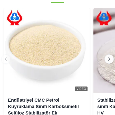
VIDEO
Endüstriyel CMC Petrol
Stabiliz
Kuyruklama Sınıfı Karboksimetil
sınıfı K
Selüloz Stabilizatör Ek
HV