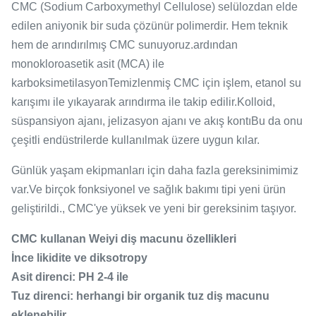
CMC (Sodium Carboxymethyl Cellulose) selülozdan elde
edilen aniyonik bir suda çözünür polimerdir. Hem teknik
hem de arındırılmış CMC sunuyoruz.ardından
monokloroasetik asit (MCA) ile
karboksimetilasyonTemizlenmiş CMC için işlem, etanol su
karışımı ile yıkayarak arındırma ile takip edilir.
Kolloid,
süspansiyon ajanı, jelizasyon ajanı ve akış kontı
Bu da onu
çeşitli endüstrilerde kullanılmak üzere uygun kılar.
Günlük yaşam ekipmanları için daha fazla gereksinimimiz
var.Ve birçok fonksiyonel ve sağlık bakımı tipi yeni ürün
geliştirildi., CMC'ye yüksek ve yeni bir gereksinim taşıyor.
CMC kullanan Weiyi diş macunu özellikleri
İnce likidite ve diksotropy
Asit direnci: PH 2-4 ile
Tuz direnci: herhangi bir organik tuz diş macunu
eklenebilir