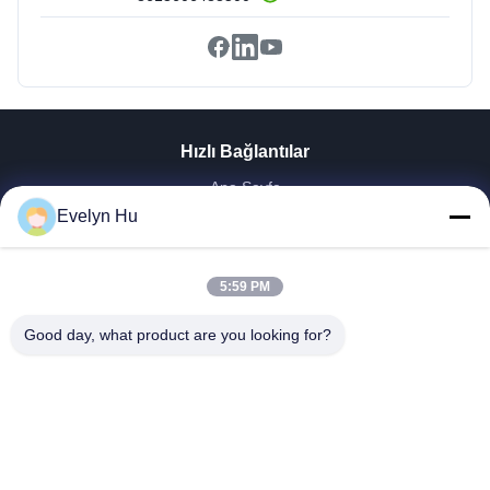
Hızlı Bağlantılar
Ana Sayfa
Evelyn Hu
Ürünler
VR Gösterisi
Hakkımızda
5:59 PM
Fabrika Turu
Kalite Kontrol
Good day, what product are you looking for?
Bize Ulaşın
Teklif Isteği
Haberler
Dongying Linguang New Material Technology Co., Ltd.