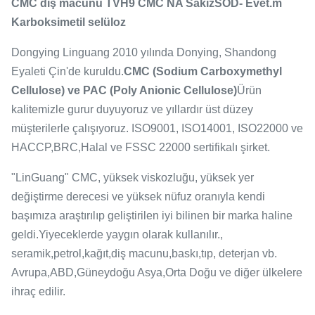
CMC diş macunu TVH9 CMC NA Sakız
S
OD
- Evet.
m
Karboksimetil selüloz
Dongying Linguang 2010 yılında Donying, Shandong
Eyaleti Çin'de kuruldu.
CMC (Sodium Carboxymethyl
Cellulose) ve PAC (Poly Anionic Cellulose)
Ürün
kalitemizle gurur duyuyoruz ve yıllardır üst düzey
müşterilerle çalışıyoruz. ISO9001, ISO14001, ISO22000 ve
HACCP,BRC,Halal ve FSSC 22000 sertifikalı şirket.
"LinGuang" CMC, yüksek viskozluğu, yüksek yer
değiştirme derecesi ve yüksek nüfuz oranıyla kendi
başımıza araştırılıp geliştirilen iyi bilinen bir marka haline
geldi.Yiyeceklerde yaygın olarak kullanılır.,
seramik,petrol,kağıt,diş macunu,baskı,tıp, deterjan vb.
Avrupa,ABD,Güneydoğu Asya,Orta Doğu ve diğer ülkelere
ihraç edilir.