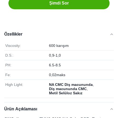
Şimdi Sor
Özellikler
Viscosity:
600 karışım
D.S.:
0,9-1,0
PH:
6.5-8.5
Fe:
0,02maks
High Light:
NA CMC Diş macununda
,
Diş macununda CMC
,
Metil Selüloz Sakız
Ürün Açıklaması