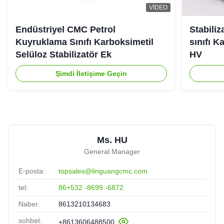
VIDEO
Endüstriyel CMC Petrol
Stabiliz
Kuyruklama Sınıfı Karboksimetil
sınıfı K
Selüloz Stabilizatör Ek
HV
Şimdi İletişime Geçin
Ms. HU
General Manager
E-posta:
topsales@linguangcmc.com
tel:
86+532 -8699 -6872
Naber:
8613210134683
sohbet:
+8613606488500