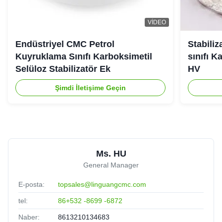
VIDEO
Endüstriyel CMC Petrol
Stabiliz
Kuyruklama Sınıfı Karboksimetil
sınıfı K
Selüloz Stabilizatör Ek
HV
Şimdi İletişime Geçin
Ms. HU
General Manager
E-posta:
topsales@linguangcmc.com
tel:
86+532 -8699 -6872
Naber:
8613210134683