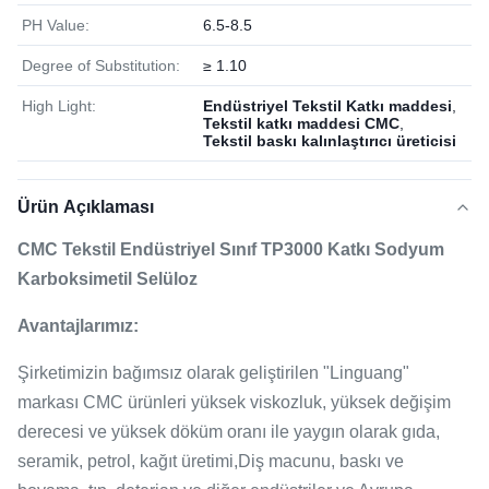
PH Value:
6.5-8.5
Degree of Substitution:
≥ 1.10
High Light:
Endüstriyel Tekstil Katkı maddesi
,
Tekstil katkı maddesi CMC
,
Tekstil baskı kalınlaştırıcı üreticisi
Ürün Açıklaması
CMC Tekstil Endüstriyel Sınıf TP3000 Katkı Sodyum
Karboksimetil Selüloz
Avantajlarımız:
Şirketimizin bağımsız olarak geliştirilen "Linguang"
markası CMC ürünleri yüksek viskozluk, yüksek değişim
derecesi ve yüksek döküm oranı ile yaygın olarak gıda,
seramik, petrol, kağıt üretimi,Diş macunu, baskı ve