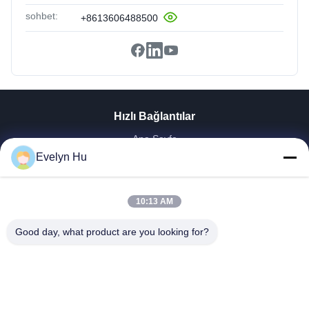
sohbet:
+8613606488500
Hızlı Bağlantılar
Ana Sayfa
Evelyn Hu
Ürünler
VR Gösterisi
Hakkımızda
10:13 AM
Fabrika Turu
Kalite Kontrol
Good day, what product are you looking for?
Bize Ulaşın
Teklif Isteği
Haberler