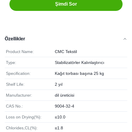
Şimdi Sor
Özellikler
Product Name:
CMC Tekstil
Type:
Stabilizatörler Kalınlaştırıcı
Specification:
Kağıt torbası başına 25 kg
Shelf Life:
2 yıl
Manufacturer:
dil üreticisi
CAS No.:
9004-32-4
Loss on Drying(%):
≤10.0
Chlorides,CL(%):
≤1.8