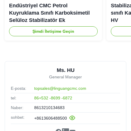
Endüstriyel CMC Petrol
Stabiliz
Kuyruklama Sınıfı Karboksimetil
sınıfı K
Selüloz Stabilizatör Ek
HV
Şimdi İletişime Geçin
Ms. HU
General Manager
E-posta:
topsales@linguangcmc.com
tel:
86+532 -8699 -6872
Naber:
8613210134683
sohbet:
+8613606488500