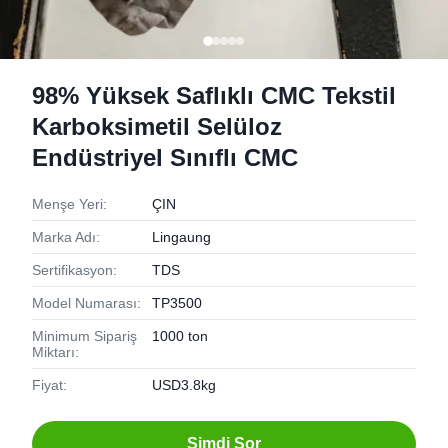
98% Yüksek Saflıklı CMC Tekstil
Karboksimetil Selüloz
Endüstriyel Sınıflı CMC
Menşe Yeri:
ÇIN
Marka Adı:
Lingaung
Sertifikasyon:
TDS
Model Numarası:
TP3500
Minimum Sipariş
1000 ton
Miktarı:
Fiyat:
USD3.8kg
Şimdi Sor