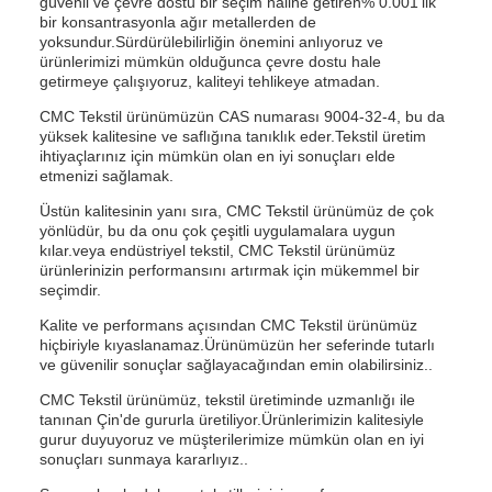
güvenli ve çevre dostu bir seçim haline getiren% 0.001'lik
bir konsantrasyonla ağır metallerden de
yoksundur.Sürdürülebilirliğin önemini anlıyoruz ve
ürünlerimizi mümkün olduğunca çevre dostu hale
getirmeye çalışıyoruz, kaliteyi tehlikeye atmadan.
CMC Tekstil ürünümüzün CAS numarası 9004-32-4, bu da
yüksek kalitesine ve saflığına tanıklık eder.Tekstil üretim
ihtiyaçlarınız için mümkün olan en iyi sonuçları elde
etmenizi sağlamak.
Üstün kalitesinin yanı sıra, CMC Tekstil ürünümüz de çok
yönlüdür, bu da onu çok çeşitli uygulamalara uygun
kılar.veya endüstriyel tekstil, CMC Tekstil ürünümüz
ürünlerinizin performansını artırmak için mükemmel bir
seçimdir.
Kalite ve performans açısından CMC Tekstil ürünümüz
hiçbiriyle kıyaslanamaz.Ürünümüzün her seferinde tutarlı
ve güvenilir sonuçlar sağlayacağından emin olabilirsiniz..
CMC Tekstil ürünümüz, tekstil üretiminde uzmanlığı ile
tanınan Çin'de gururla üretiliyor.Ürünlerimizin kalitesiyle
gurur duyuyoruz ve müşterilerimize mümkün olan en iyi
sonuçları sunmaya kararlıyız..