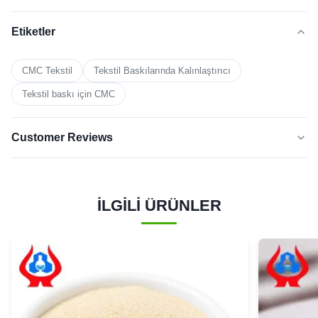
Etiketler
CMC Tekstil
Tekstil Baskılarında Kalınlaştırıcı
Tekstil baskı için CMC
Customer Reviews
5.0
★★★★★
★★★★★
Son 50 incelemeye göre
İLGİLİ ÜRÜNLER
5
100%
YILDIZ
4 yıldız
0
3 Yıldız
0
2 yıldız
0
1 yıldız
0