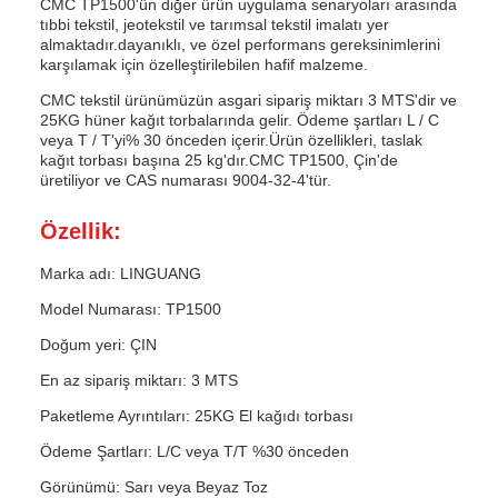
CMC TP1500'ün diğer ürün uygulama senaryoları arasında
tıbbi tekstil, jeotekstil ve tarımsal tekstil imalatı yer
almaktadır.dayanıklı, ve özel performans gereksinimlerini
karşılamak için özelleştirilebilen hafif malzeme.
CMC tekstil ürünümüzün asgari sipariş miktarı 3 MTS'dir ve
25KG hüner kağıt torbalarında gelir. Ödeme şartları L / C
veya T / T'yi% 30 önceden içerir.Ürün özellikleri, taslak
kağıt torbası başına 25 kg'dır.CMC TP1500, Çin'de
üretiliyor ve CAS numarası 9004-32-4'tür.
Özellik:
Marka adı: LINGUANG
Model Numarası: TP1500
Doğum yeri: ÇIN
En az sipariş miktarı: 3 MTS
Paketleme Ayrıntıları: 25KG El kağıdı torbası
Ödeme Şartları: L/C veya T/T %30 önceden
Görünümü: Sarı veya Beyaz Toz