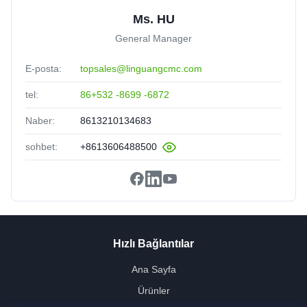
Ms. HU
General Manager
E-posta:
topsales@linguangcmc.com
tel:
86+532 -8699 -6872
Naber:
8613210134683
sohbet:
+8613606488500
Hızlı Bağlantılar
Ana Sayfa
Ürünler