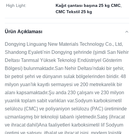
High Light:
Kağıt çantası başına 25 kg CMC
,
CMC Tekstil 25 kg
Ürün Açıklaması
Dongying Linguang New Materials Technology Co., Ltd,
Shandong Eyaleti'nin Dongying şehrinde (şimdi Sarı Nehir
Deltası Tarımsal Yüksek Teknoloji Endüstriyel Gösterim
Bölgesi) bulunmaktadır.Sarı Nehir Deltası'ndaki bir şehir,
bir petrol şehri ve dünyanın sulak bölgelerinden biridir. 48
milyon yuan'lık kayıtlı sermayesi ve 200 metrekarelik bir
alanı kapsamaktadır.Şu anda 230 çalışanı ve 230 milyon
yuanlık toplam sabit varlıkları var.Sodyum karboksimetil
selülozu (CMC) ve poliyaniyon selülozu (PAC) üretiminde
uzmanlaşmış bir teknoloji tabanlı işletmedir.Satış (ihracat
ve ihracat dahil)Ana faaliyetleri karboksimetil lif Sodyum
üretimi ve satışını, ithalat ve ihracat işini, modern lojistik,