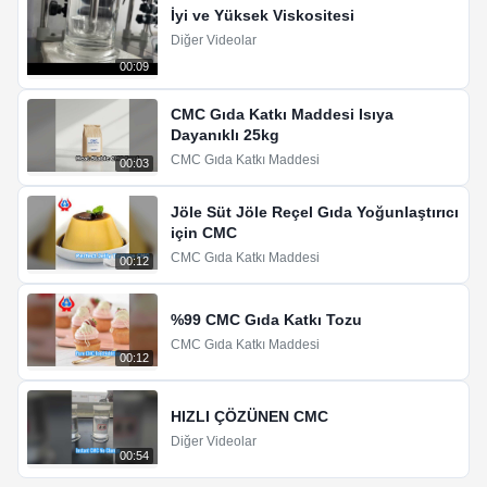
İyi ve Yüksek Viskositesi
Diğer Videolar
00:09
CMC Gıda Katkı Maddesi Isıya
Dayanıklı 25kg
CMC Gıda Katkı Maddesi
00:03
Jöle Süt Jöle Reçel Gıda Yoğunlaştırıcı
için CMC
CMC Gıda Katkı Maddesi
00:12
%99 CMC Gıda Katkı Tozu
CMC Gıda Katkı Maddesi
00:12
HIZLI ÇÖZÜNEN CMC
Diğer Videolar
00:54