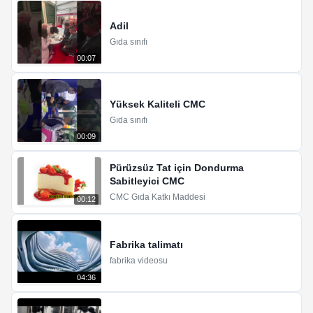
Adil
Gıda sınıfı
00:07
Yüksek Kaliteli CMC
Gıda sınıfı
00:09
Pürüzsüz Tat için Dondurma
Sabitleyici CMC
CMC Gıda Katkı Maddesi
00:12
Fabrika talimatı
fabrika videosu
04:36