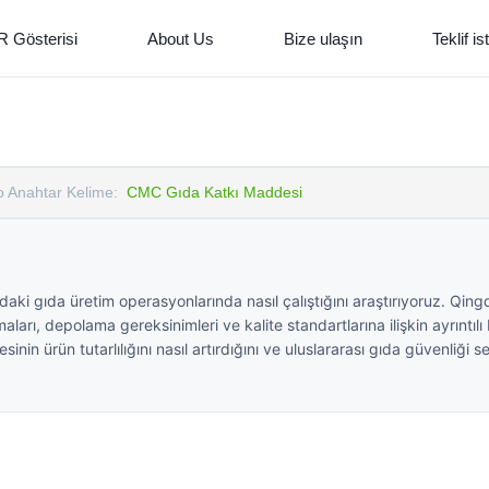
R Gösterisi
About Us
Bize ulaşın
Teklif is
o Anahtar Kelime:
CMC Gıda Katkı Maddesi
 gıda üretim operasyonlarında nasıl çalıştığını araştırıyoruz. Qin
aları, depolama gereksinimleri ve kalite standartlarına ilişkin ayrıntılı
in ürün tutarlılığını nasıl artırdığını ve uluslararası gıda güvenliği sert