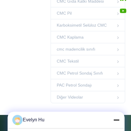
CMC Gıda Katkı Maddesi
Diğer Videolar
00:14
CMC Pil
Form
Karboksimetil Selüloz CMC
fabrika videosu
01:25
CMC Kaplama
cmc madencilik sınıfı
CMC Tekstil
CMC Petrol Sondaj Sınıfı
PAC Petrol Sondajı
Diğer Videolar
Evelyn Hu