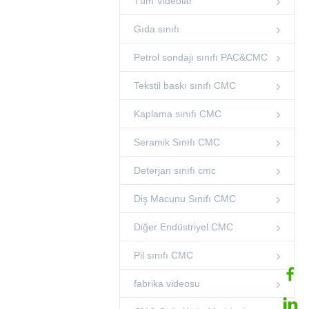
Tüm Videolar
Fabrika talimatı
Gıda sınıfı
fabrika videosu
04:36
Petrol sondajı sınıfı PAC&CMC
Ekmek Kullanımı
CMC
Tekstil baskı sınıfı CMC
00:38
Gıda sınıfı
Kaplama sınıfı CMC
İyi ve Yüksek
Viskositesi
Seramik Sınıfı CMC
00:09
Diğer Videolar
Deterjan sınıfı cmc
HIZLI ÇÖZÜNEN
CMC
Diş Macunu Sınıfı CMC
00:54
Diğer Videolar
Diğer Endüstriyel CMC
Yüksek Saflıkta
CMC Sakız
Pil sınıfı CMC
Kaplama Sınıfı
00:12
CMC Kaplama
Üreticisi
fabrika videosu
Yükleme kabı