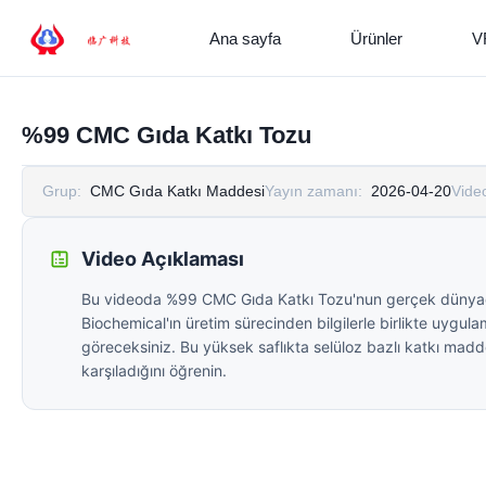
Ana sayfa
Ürünler
V
%99 CMC Gıda Katkı Tozu
Grup:
CMC Gıda Katkı Maddesi
Yayın zamanı:
2026-04-20
Vide
Video Açıklaması
Bu videoda %99 CMC Gıda Katkı Tozu'nun gerçek dünyadaki
Biochemical'ın üretim sürecinden bilgilerle birlikte uygulam
göreceksiniz. Bu yüksek saflıkta selüloz bazlı katkı maddesin
karşıladığını öğrenin.