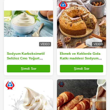
VIDEO
VIDEO
Sodyum Karboksimetil
Ekmek ve Keklerde Gıda
Selüloz Cmc Yoğurt
Katkı maddesi Sodyum
Ürünlerinde Gıda Katkı
Karboksimetil Selüloz
maddesi
CMC
Şimdi Sor
Şimdi Sor