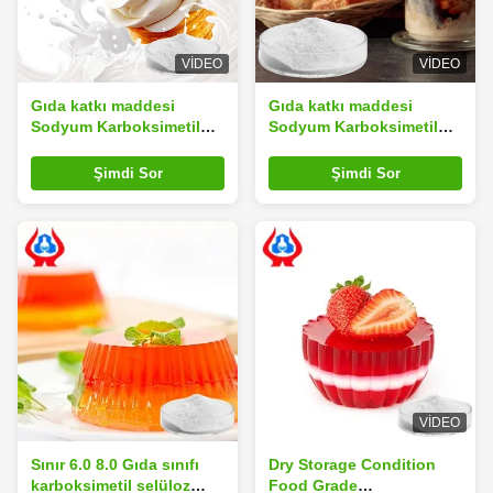
VIDEO
VIDEO
Gıda katkı maddesi
Gıda katkı maddesi
Sodyum Karboksimetil
Sodyum Karboksimetil
Selüloz CMC
Selüloz CMC Bisküviler
Dondurmada
ve kreplerde
Şimdi Sor
Şimdi Sor
VIDEO
Sınır 6.0 8.0 Gıda sınıfı
Dry Storage Condition
karboksimetil selüloz
Food Grade