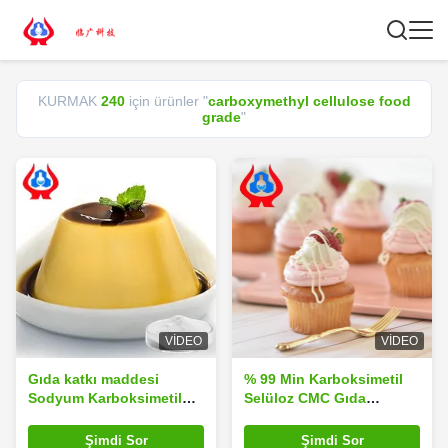
KURMAK
240
için ürünler "
carboxymethyl cellulose food
grade
"
VIDEO
VIDEO
Gıda katkı maddesi
% 99 Min Karboksimetil
Sodyum Karboksimetil
Selüloz CMC Gıda
Selüloz Gıda kalitesi CMC
Derecesi Tozlu Katkı
Maddeleri
Şimdi Sor
Şimdi Sor