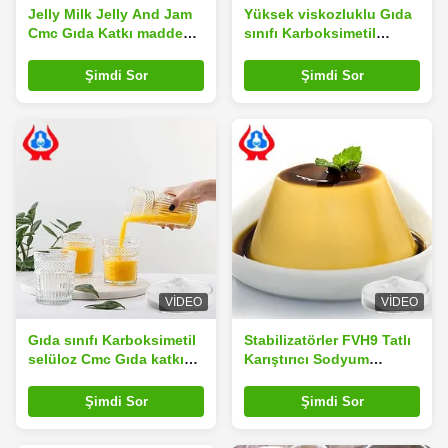
Jelly Milk Jelly And Jam
Yüksek viskozluklu Gıda
Cmc Gıda Katkı maddesi
sınıfı Karboksimetil
Sodyum Karboksimetil
selüloz tozu
Selüloz
Şimdi Sor
Şimdi Sor
VIDEO
VIDEO
Gıda sınıfı Karboksimetil
Stabilizatörler FVH9 Tatlı
selüloz Cmc Gıda katkı
Karıştırıcı Sodyum
maddesi Toz doku
Karboksimetil Selüloz
arttırıcı
Cmc Gıda katkı maddesi
Şimdi Sor
Şimdi Sor