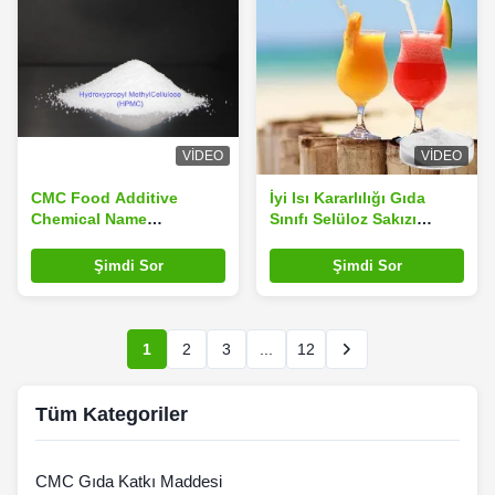
VIDEO
VIDEO
CMC Food Additive
İyi Isı Kararlılığı Gıda
Chemical Name
Sınıfı Selüloz Sakızı
Carboxymethyl Cellulose
Karboksimetil Selüloz,
White Or Slightly
Gıda İşlemede Dokuyu ve
Şimdi Sor
Şimdi Sor
Yellowish Powder with
Raf Ömrünü Artırır
Non-toxic Properties
1
2
3
...
12
Tüm Kategoriler
CMC Gıda Katkı Maddesi