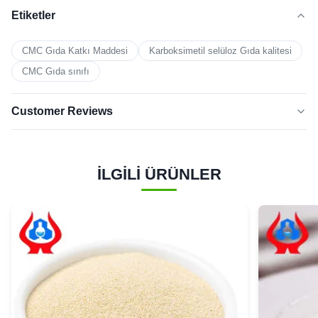
Etiketler
CMC Gıda Katkı Maddesi
Karboksimetil selüloz Gıda kalitesi
CMC Gıda sınıfı
Customer Reviews
5.0
★★★★★
★★★★★
Son 50 incelemeye göre
İLGİLİ ÜRÜNLER
5
100%
YILDIZ
4 yıldız
0
3 Yıldız
0
2 yıldız
0
1 yıldız
0
Marina
★★★★★
★★★★★
M
Canada
Feb 24.2026