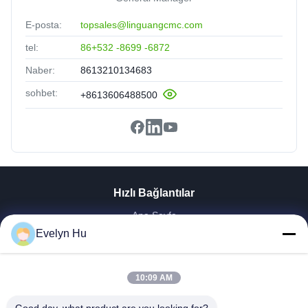
E-posta:
topsales@linguangcmc.com
tel:
86+532 -8699 -6872
Naber:
8613210134683
sohbet:
+8613606488500
Hızlı Bağlantılar
Ana Sayfa
Ürünler
Evelyn Hu
VR Gösterisi
Hakkımızda
10:09 AM
Fabrika Turu
Kalite Kontrol