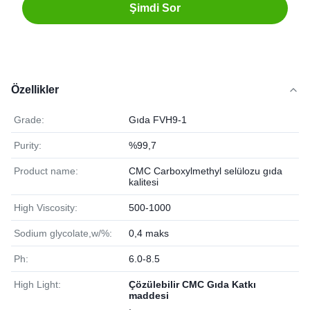
Şimdi Sor
Özellikler
Grade:
Gıda FVH9-1
Purity:
%99,7
Product name:
CMC Carboxylmethyl selülozu gıda
kalitesi
High Viscosity:
500-1000
Sodium glycolate,w/%:
0,4 maks
Ph:
6.0-8.5
High Light:
Çözülebilir CMC Gıda Katkı
maddesi
,