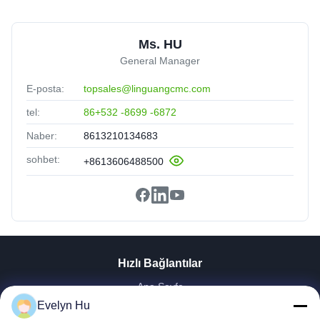
Ms. HU
General Manager
E-posta:
topsales@linguangcmc.com
tel:
86+532 -8699 -6872
Naber:
8613210134683
sohbet:
+8613606488500
Hızlı Bağlantılar
Ana Sayfa
Ürünler
Evelyn Hu