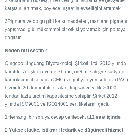
2Katlamanın düzleştirme özelliğini, sıçrama ve gevşeme
karşısını artırmak, böylece inşaat işlevselliğini artırmak.
3Pigment ve dolgu gibi katkı maddeleri, mantarın pigment
yapışması gibi mükemmel bir etkisi yaratmak için paltoya
dağılsın.
Neden bizi seçtin?
Qingdao Linguang Biyoteknoloji Şirketi, Ltd. 2010 yılında
kuruldu. Araştırma ve geliştirme, üretim, satış,ve sodyum
karboksimetil selüloz (CMC) ve poliyaniyon selüloz (PAC)
hizmeti. 20 dönümlük bir alanı kapsar ve yıllık 20000
tondan fazla üretim kapasitesine sahiptir. Şirket 2012
yılında ISO9001 ve ISO14001 sertifikalarını geçti.
1Herhangi bir soruya cevap verilecektir.
12 saat içinde
.
2.
Yüksek kalite, istikrarlı tedarik ve düşünceli hizmet
.