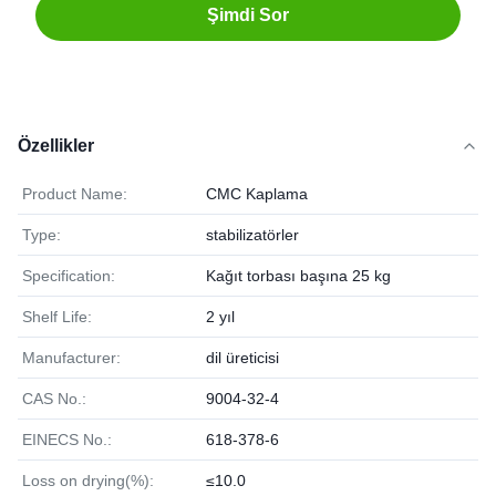
Şimdi Sor
Özellikler
Product Name:
CMC Kaplama
Type:
stabilizatörler
Specification:
Kağıt torbası başına 25 kg
Shelf Life:
2 yıl
Manufacturer:
dil üreticisi
CAS No.:
9004-32-4
EINECS No.:
618-378-6
Loss on drying(%):
≤10.0