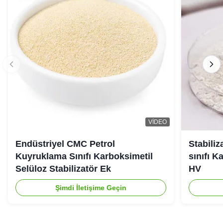
VIDEO
Endüstriyel CMC Petrol
Stabiliz
Kuyruklama Sınıfı Karboksimetil
sınıfı K
Selüloz Stabilizatör Ek
HV
Şimdi İletişime Geçin