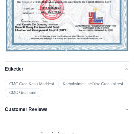
Etiketler
CMC Gıda Katkı Maddesi
Karboksimetil selüloz Gıda kalitesi
CMC Gıda sınıfı
Customer Reviews
5.0
★★★★★
★★★★★
Son 50 incelemeye göre