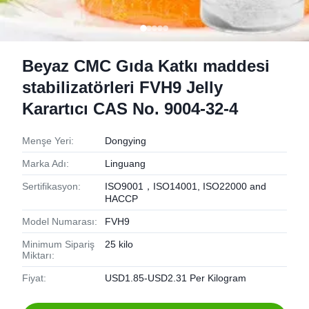
Beyaz CMC Gıda Katkı maddesi
stabilizatörleri FVH9 Jelly
Karartıcı CAS No. 9004-32-4
Menşe Yeri:
Dongying
Marka Adı:
Linguang
Sertifikasyon:
ISO9001，ISO14001, ISO22000 and
HACCP
Model Numarası:
FVH9
Minimum Sipariş
25 kilo
Miktarı:
Fiyat:
USD1.85-USD2.31 Per Kilogram